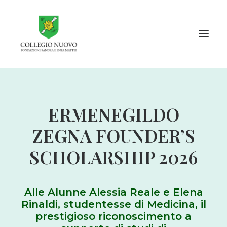
Info per…
ERMENEGILDO
Collegio Nuovo
ZEGNA FOUNDER’S
Internazionale e in rete
Cultura e Accademia
SCHOLARSHIP 2026
Cosa c’è di Nuovo
Contatti
Alle Alunne Alessia Reale e Elena
Rinaldi, studentesse di Medicina, il
Entra al Nuovo
prestigioso riconoscimento a