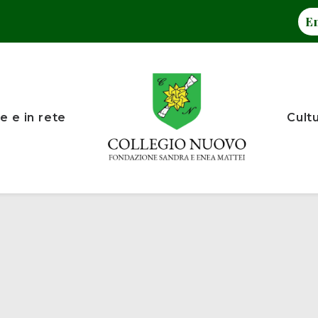
En
e e in rete
Cult